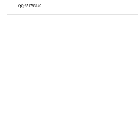
QQ:651793149