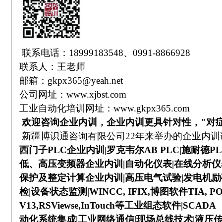
联系电话：18999183548、0991-8866928
联系人：王老师
邮箱：
gkpx365@
yeah.net
公司网址：
www.xjbst.com
工业自动化培训网址：
www.gkpx365.com
欢迎咨询企业内训，企业内训更具针对性，"对
新疆博识通咨询有限公司
22
年来举办的企业内训
西门子
PLC
企业内训
|
罗克韦尔
AB PLC|
施耐德
PL
低、高压变频器企业内训
|
自动化仪表
|
在线分析仪
保护及整定计算企业内训
|
高压电气试验
|
发电机励
检
|
设备状态监测
|WINCC, IFIX,
博图软件
TIA, P
V13,RSViewse,InTouch
等工业组态软件
|SCADA
动化系统集成
|
工业网络通信
|
现场总线技术
|
液压