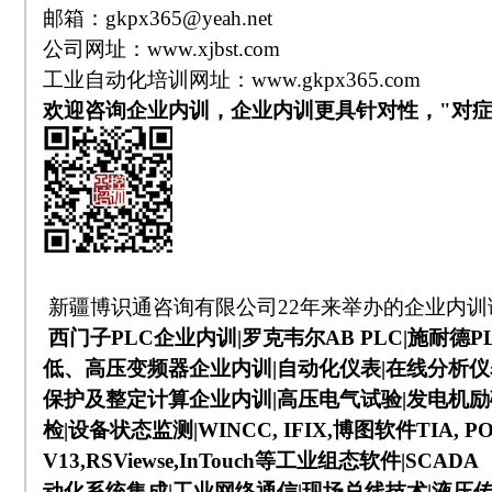
邮箱：
gkpx365@yeah.net
公司网址：
www.xjbst.com
工业自动化培训网址：
www.gkpx365.com
欢迎咨询企业内训，企业内训更具针对性，"对症
新疆博识通咨询有限公司
22
年来举办的企业内训
西门子
PLC
企业内训
|
罗克韦尔
AB PLC|
施耐德
P
低、高压变频器企业内训
|
自动化仪表
|
在线分析仪
保护及整定计算企业内训
|
高压电气试验
|
发电机励
检
|
设备状态监测
|WINCC, IFIX,
博图软件
TIA, P
V13,RSViewse,InTouch
等工业组态软件
|SCADA
动化系统集成
|
工业网络通信
|
现场总线技术
|
液压