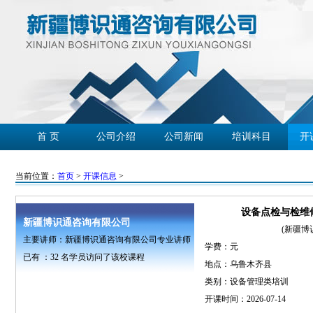
首 页
公司介绍
公司新闻
培训科目
开
学员心声
企业客户
精彩回放
联系我们
当前位置：
首页
>
开课信息
>
设备点检与检维
新疆博识通咨询有限公司
(新疆博
主要讲师：新疆博识通咨询有限公司专业讲师
学费：
元
已有 ：
32
名学员访问了该校课程
地点：乌鲁木齐县
类别：设备管理类培训
开课时间：2026-07-14