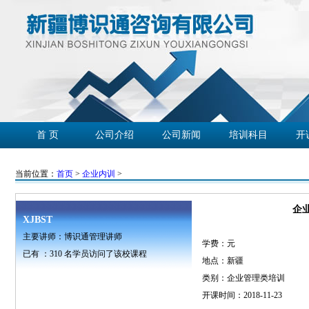
首 页
公司介绍
公司新闻
培训科目
开
学员心声
企业客户
精彩回放
联系我们
当前位置：
首页
>
企业内训
>
企
XJBST
主要讲师：博识通管理讲师
学费：
元
已有 ：
310
名学员访问了该校课程
地点：新疆
类别：企业管理类培训
开课时间：2018-11-23