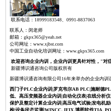
联系电话：18999183548、0991-8837063
联系人：闵老师
邮箱：
gkpx365@y
eah.net
公司网址：
www.xjbst.com
中国工业自动化培训网址：
www.gkpx365.com
欢迎咨询企业内训，企业内训更具针对性，
"对
新疆博识通咨询公司版权所有
新疆博识通咨询有限公司
16
年来举办的企业内训
西门子
PLC
企业内训
|
罗克韦尔
AB PLC|
施耐德
PL
低、高压变频器企业内训
|
自动化仪表
|
在线分析仪
保护及整定计算企业内训
|
高压电气试验
|
发电机励
检
|
设备状态监测
|WINCC, IFIX,
博图软件
TIA, P