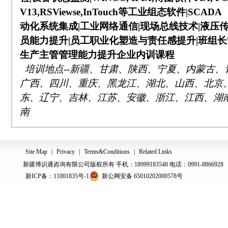
V13,RSViewse,InTouch
等工业组态软件
|SCADA
动化系统集成
|
工业网络通信
|
现场总线技术
|
液压
员能力提升
|
员工职业化塑造与责任感提升
|
班组长
生产主管管理能力提升企业内训课程
培训地点
--
新疆、甘肃、陕西、宁夏、内蒙古、
广西、四川、重庆、黑龙江、湖北、山西、北京
东、辽宁、吉林、江苏、安徽、浙江、江西、湖
南
Site Map
|
Privacy
|
Terms&Conditions
|
Related Links
新疆博识通咨询有限公司版权所有 手机：18999183548 电话：0991-8866928
新ICP备：11001835号-1
新公网安备 65010202000578号