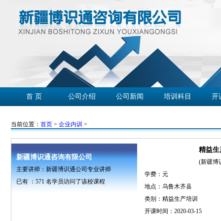
首 页
公司介绍
公司新闻
培训科目
开
学员心声
企业客户
精彩回放
联系我们
当前位置：
首页
>
企业内训
>
精益生
新疆博识通咨询有限公司
(新疆博
主要讲师：新疆博识通公司专业讲师
学费：
元
已有 ：
571
名学员访问了该校课程
地点：乌鲁木齐县
类别：精益生产培训
开课时间：2020-03-15