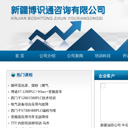
首 页
公司介绍
公司新闻
培训科目
开
学员心声
企业客户
精彩回放
联系我们
热门课程
企业客户
循环流化床、煤粉（燃气
博途S7-1200PLC+Wincc+变频器等
西门子1200/1500PLC技术培训
电气设备综合应用与故障
西门子S7300/400PLC编程与维
变频器应用与常见故障排
TTT 内部培训师培训 乌市
新疆油田公司 中