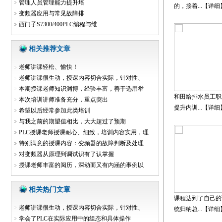
管理人员管理能力提升培
的，接着...【
详细
变频器应用与常见故障排
西门子S7300/400PLC编程与维
相关推荐文章
老师讲课轻松、愉快！
老师讲课很生动，授课内容切合实际，针对性、
本期授课老师知识渊博，经验丰富，善于选用举
和田给排水员工职
本次培训讲师准备充分，重点突出
提升内训...【
详细
希望以后经常参加此类培训
与我之前的期望值相比，大大超过了预期
PLC授课老师授课耐心、细致，培训内容实用，理
特别满意的授课内容：变频器的故障判断及处理
对变频器从原理到调试识有了认掌握
授课老师丰富的阅历，深动而又有内涵的事例以
相关热门文章
课程达到了自己的
老师讲课很生动，授课内容切合实际，针对性、
统归纳总...【
详细
学会了PLC在实际应用中的组态和具体操作