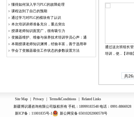
懂得如何深入学习PLC的故障处理
课程达到了自己的预期
通过学习对PLC的模块有了认识
本次培训讲师准备充分，重点突出
授课老师知识面宽广，很有吸引力
变频器维护、维修与保养技术培训学员心声：通
本期授课老师知识渊博，经验丰富，善于选用举
通过这次班组长管
学会了变频器最佳工作状态的参数设置方法
培训，使...【
详细
共26
Site Map
|
Privacy
|
Terms&Conditions
|
Related Links
新疆博识通咨询有限公司版权所有 手机：18999183548 电话：0991-8866928
新ICP备：11001835号-1
新公网安备 65010202000578号