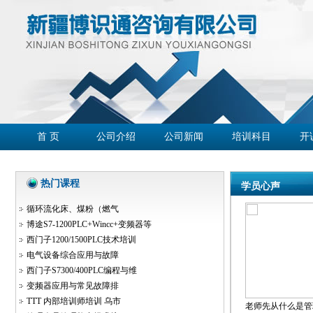
首 页
公司介绍
公司新闻
培训科目
开
学员心声
企业客户
精彩回放
联系我们
热门课程
学员心声
循环流化床、煤粉（燃气
博途S7-1200PLC+Wincc+变频器等
西门子1200/1500PLC技术培训
电气设备综合应用与故障
西门子S7300/400PLC编程与维
变频器应用与常见故障排
TTT 内部培训师培训 乌市
老师先从什么是管